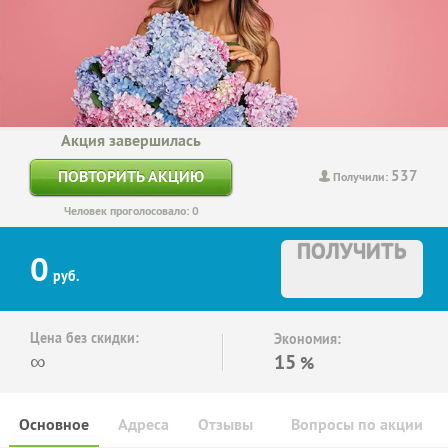
Акция завершилась
537
ПОВТОРИТЬ АКЦИЮ
Получили:
Человек проголосовало: 0
ПОЛУЧИТЬ
0
руб.
Цена без скидки:
Экономия:
∞
15
%
Основное
Адреса
Отзывы
Вопросы по акции