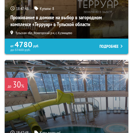
18:47:47
Купили:
8
Проживание в домике на выбор в загородном
комплексе «Терруар» в Тульской области
Тульская обл., Ясногорский р-н, с. Кузмищево
4780
ПОДРОБНЕЕ
от
руб.
до
57400
руб.
30
%
до
18:47:47
Купи первым!