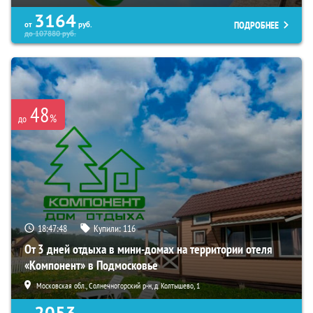
3164
ПОДРОБНЕЕ
от
руб.
до
107880
руб.
48
%
до
18:47:47
Купили:
116
От 3 дней отдыха в мини-домах на территории отеля
«Компонент» в Подмосковье
Московская обл., Солнечногорский р-н, д. Колтышево, 1