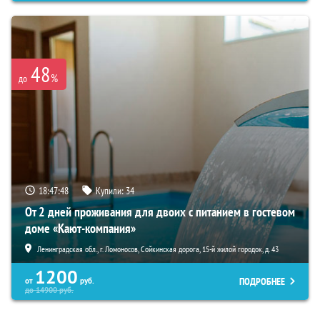
48
%
до
18:47:47
Купили:
34
От 2 дней проживания для двоих с питанием в гостевом
доме «Кают-компания»
Ленинградская обл., г. Ломоносов, Сойкинская дорога, 15-й жилой городок, д. 43
1200
ПОДРОБНЕЕ
от
руб.
до
14900
руб.