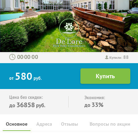
88
:
:
Купили:
580
от
руб.
Цена без скидки:
Экономия:
36858
33%
до
до
руб.
Основное
Адреса
Отзывы
Вопросы по акции