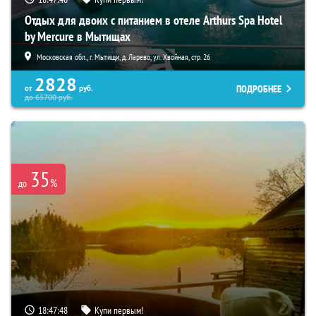
Отдых для двоих с питанием в отеле Arthurs Spa Hotel
by Mercure в Мытищах
Московская обл., г. Мытищи, д. Ларево, ул. Хвойная, стр. 26
2828
ПОДРОБНЕЕ
от
руб.
до
65700
руб.
35
%
до
18:47:47
Купи первым!