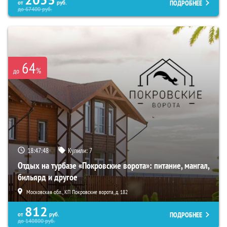
2053
ПОДРОБНЕЕ
от
руб.
до
67400
руб.
64
%
до
18:47:47
Купили:
7
Отдых на турбазе «Покровские ворота»: питание, мангал,
бильярд и другое
Московская обл., КП Покровские ворота, д. 182
812
ПОДРОБНЕЕ
от
руб.
до
140800
руб.