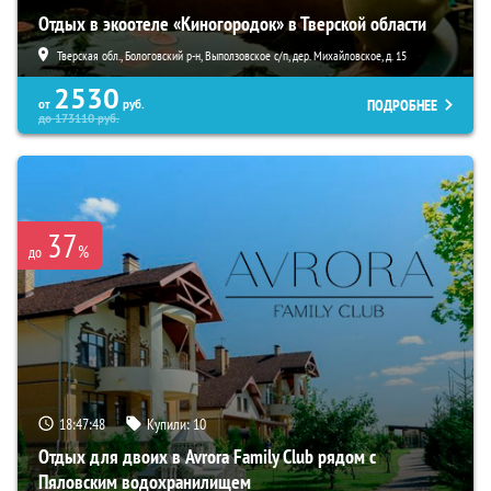
Отдых в экоотеле «Киногородок» в Тверской области
Тверская обл., Бологовский р-н, Выползовское с/п, дер. Михайловское, д. 15
2530
ПОДРОБНЕЕ
от
руб.
до
173110
руб.
37
%
до
18:47:47
Купили:
10
Отдых для двоих в Avrora Family Club рядом с
Пяловским водохранилищем