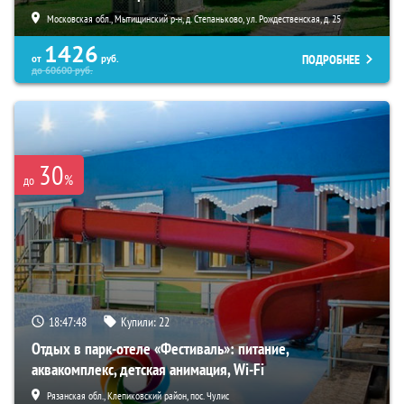
Московская обл., Мытищинский р-н, д. Степаньково, ул. Рождественская, д. 25
1426
ПОДРОБНЕЕ
от
руб.
до
60600
руб.
30
%
до
18:47:47
Купили:
22
Отдых в парк-отеле «Фестиваль»: питание,
аквакомплекс, детская анимация, Wi-Fi
Рязанская обл., Клепиковский район, пос. Чулис