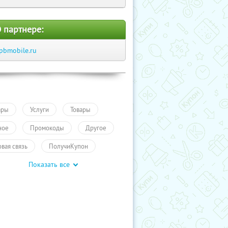
 партнере:
pbmobile.ru
ары
Услуги
Товары
ное
Промокоды
Другое
овая связь
ПолучиКупон
Показать все