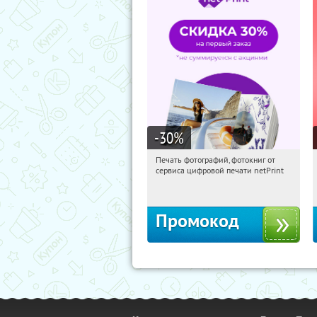
-30
%
Печать фотографий, фотокниг от
05:56:42
Получили:
4
сервиса цифровой печати netPrint
Россия
Промокод