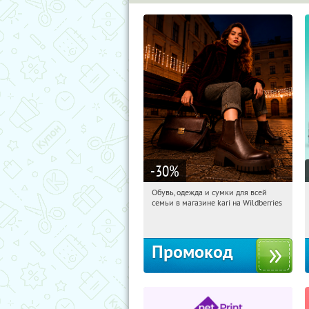
-30
%
Обувь, одежда и сумки для всей
05:56:42
Получили:
32
семьи в магазине kari на Wildberries
Россия
Промокод