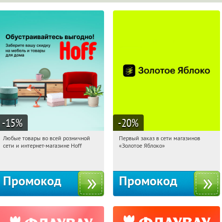
-15
%
-20
%
Любые товары во всей розничной
Первый заказ в сети магазинов
05:56:42
Получили:
83
05:56:42
Получи первым!
сети и интернет-магазине Hoff
«Золотое Яблоко»
Москва, 1-й Волоколамский проезд,
Россия
10с1
Промокод
Промокод