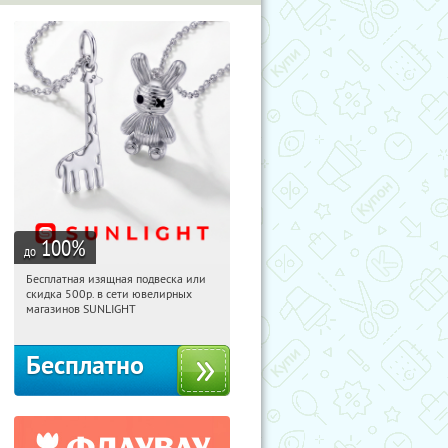
100
%
до
Бесплатная изящная подвеска или
05:56:42
Получили:
74
скидка 500р. в сети ювелирных
Россия
магазинов SUNLIGHT
Бесплатно