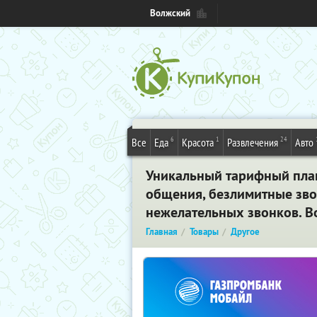
Волжский
6
1
24
Все
Еда
Красота
Развлечения
Авто
Уникальный тарифный план 
общения, безлимитные звон
нежелательных звонков. 
Главная
Товары
Другое