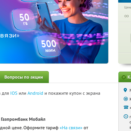
Цена
∞
Вопросы по акции
К
а для
IOS
или
Android
и покажите купон с экрана
 Газпромбанк Мобайл
годной цене. Оформите тариф
«На связи»
от