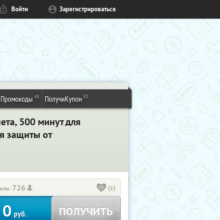
Войти
Зарегистрироваться
48
83
Промокоды
ПолучиКупон
ета, 500 минут для
я защиты от
726
(1)
или:
0
ПОЛУЧИТЬ
руб.