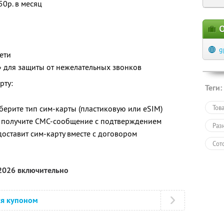
50р. в месяц
О
g
ети
» для защиты от нежелательных звонков
рту:
Теги:
берите тип сим-карты (пластиковую или eSIM)
Тов
 получите СМС-сообщение с подтверждением
Раз
доставит сим-карту вместе с договором
Сот
 2026 включительно
ся купоном