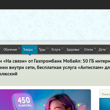
1
31
26
13
12
1
16
6
Обучение
Товары
Туры
Услуги
Здоровье
Отели
Дети
«На связи» от Газпромбанк Мобайл: 50 ГБ интерн
ки внутри сети, бесплатная услуга «Антиспам» дл
Волжский
Получ