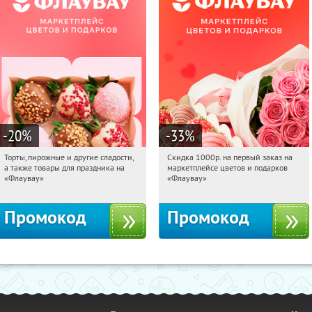
-20
%
-33
%
Торты, пирожные и другие сладости,
Скидка 1000р. на первый заказ на
05:56:42
Получили:
6
05:56:42
Получили:
18
а также товары для праздника на
маркетплейсе цветов и подарков
Россия
Россия
«Флаувау»
«Флаувау»
Промокод
Промокод