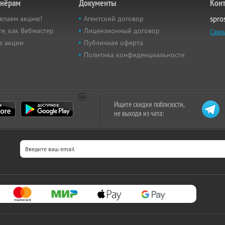
тнёрам
Документы
Кон
елаем акцию!
Агентский договор
spro
е, как Вебмастер
Лицензионный договор
Связ
е акции
Публичная оферта
Политика конфиденциальности
Ищите скидки поблизости,
не выходя из чата: