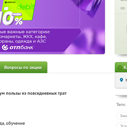
∞
Вопросы по акции
К
м пользы из повседневных трат
Теги:
Бан
жда, обучение
Усл