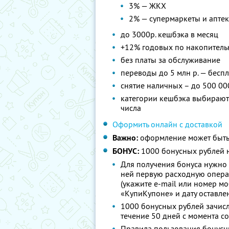
3% — ЖКХ
2% — супермаркеты и апте
до 3000р. кешбэка в месяц
+12% годовых по накопитель
без платы за обслуживание
переводы до 5 млн р. — бесп
снятие наличных – до 500 00
категории кешбэка выбираютс
числа
Оформить онлайн с доставкой
Важно:
оформление может быть
БОНУС:
1000 бонусных рублей н
Для получения бонуса нужно 
ней первую расходную опера
(укажите e-mail или номер м
«КупиКупоне» и дату оставле
1000 бонусных рублей зачисл
течение 50 дней с момента 
Правила пользования бонусн