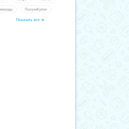
мокоды
ПолучиКупон
Показать все