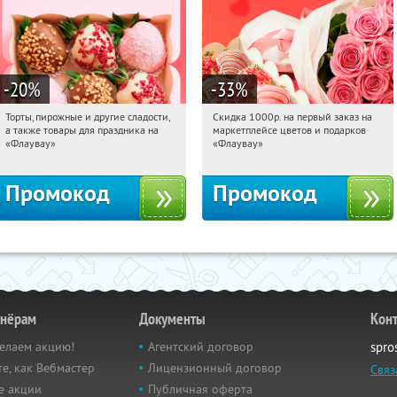
-20
%
-33
%
Торты, пирожные и другие сладости,
Скидка 1000р. на первый заказ на
04:45:28
Получили:
6
04:45:28
Получили:
18
а также товары для праздника на
маркетплейсе цветов и подарков
Россия
Россия
«Флаувау»
«Флаувау»
Промокод
Промокод
тнёрам
Документы
Кон
елаем акцию!
Агентский договор
spro
е, как Вебмастер
Лицензионный договор
Связ
е акции
Публичная оферта