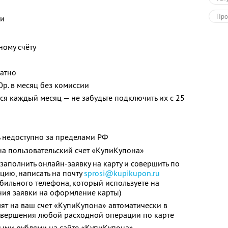
Про
ки
ному счёту
латно
0р. в месяц без комиссии
я каждый месяц — не забудьте подключить их с 25
 недоступно за пределами РФ
а пользовательский счет «КупиКупона»
заполнить онлайн-заявку на карту и совершить по
цию, написать на почту
sprosi@kupikupon.ru
обильного телефона, который используете на
ния заявки на оформление карты)
ят на ваш счет «КупиКупона» автоматически в
совершения любой расходной операции по карте
ыми рублями на сайте «КупиКупона»