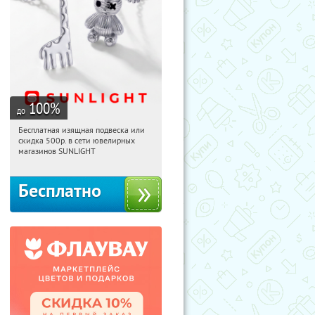
100
%
до
Бесплатная изящная подвеска или
04:45:28
Получили:
74
скидка 500р. в сети ювелирных
Россия
магазинов SUNLIGHT
Бесплатно