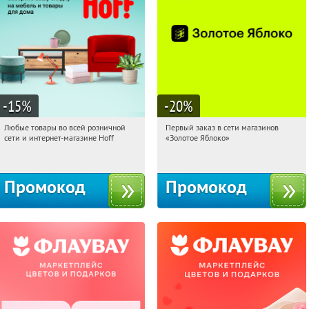
-15
%
-20
%
Любые товары во всей розничной
Первый заказ в сети магазинов
04:45:28
Получили:
83
04:45:28
Получи первым!
сети и интернет-магазине Hoff
«Золотое Яблоко»
Москва, 1-й Волоколамский проезд,
Россия
10с1
Промокод
Промокод