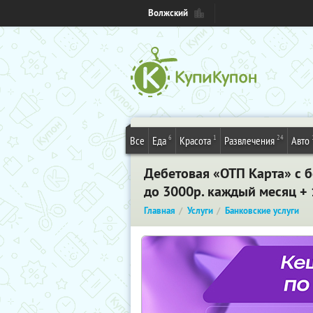
Волжский
6
1
24
Все
Еда
Красота
Развлечения
Авто
Дебетовая «ОТП Карта» с 
до 3000р. каждый месяц +
Главная
Услуги
Банковские услуги