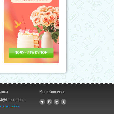
такты
Мы в Соцсетях
si@kupikupon.ru
аться с нами