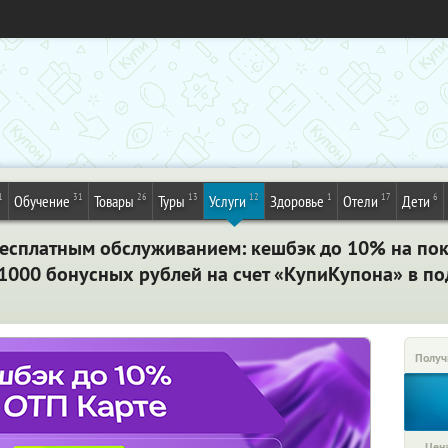
1
31
26
13
12
1
17
6
Обучение
Товары
Туры
Услуги
Здоровье
Отели
Дети
бесплатным обслуживанием: кешбэк до 10% на пок
 1000 бонусных рублей на счет «КупиКупона» в п
Получ
Цена