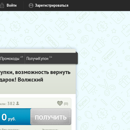
Войти
Зарегистрироваться
49
84
Промокоды
ПолучиКупон
упки, возможность вернуть
одарок! Волжский
382
(0)
или:
0
ПОЛУЧИТЬ
руб.
 без скидки: