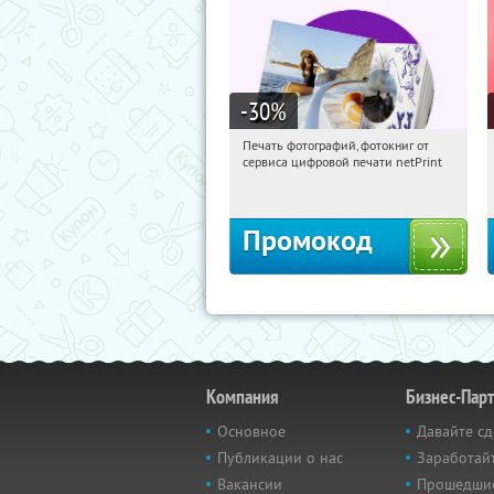
-30
%
Печать фотографий, фотокниг от
04:45:28
Получили:
4
сервиса цифровой печати netPrint
Россия
Промокод
Компания
Бизнес-Пар
Основное
Давайте сд
Публикации о нас
Заработайт
Вакансии
Прошедши