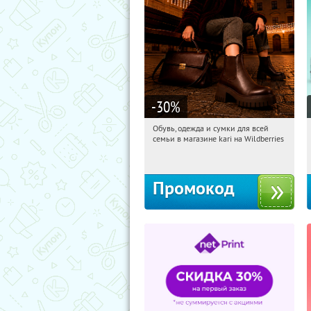
-30
%
Обувь, одежда и сумки для всей
04:45:28
Получили:
31
семьи в магазине kari на Wildberries
Россия
Промокод