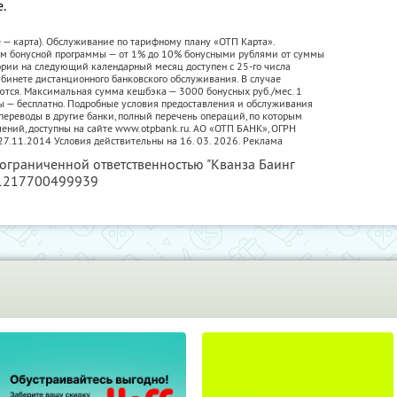
е.
е — карта). Обслуживание по тарифному плану «ОТП Карта».
ам бонусной программы — от 1% до 10% бонусными рублями от суммы
гории на следующий календарный месяц доступен с 25-го числа
абинете дистанционного банковского обслуживания. В случае
ются. Максимальная cумма кешбэка — 3000 бонусных руб./мес. 1
ы — бесплатно. Подробные условия предоставления и обслуживания
переводы в другие банки, полный перечень операций, по которым
чений, доступны на сайте www.otpbank.ru. АО «ОТП БАНК», ОГРН
.11.2014 Условия действительны на 16. 03. 2026. Реклама
 ограниченной ответственностью "Кванза Баинг
 1217700499939