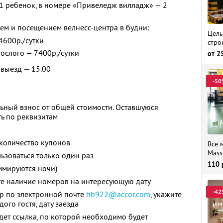
1 ребенок, в номере «Привеледж вилладж» — 2
ем и посещением велнесс-центра в будни:
Целы
 4600р./сутки
строи
рослого — 7400р./сутки
от
2
 выезд — 15.00
-50
ьный взнос от общей стоимости. Оставшуюся
ь по реквизитам
количество купонов
Все 
Mass
зоваться только один раз
110
ммируются ночи)
те наличие номеров на интересующую дату
-42
ер по электронной почте
hb922@accor.com
,
укажите
ого гостя, дату заезда
дет ссылка, по которой необходимо будет