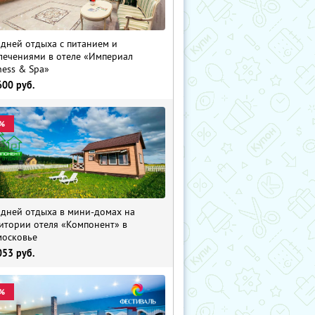
 дней отдыха с питанием и
лечениями в отеле «Империал
ness & Spa»
600
руб.
%
 дней отдыха в мини-домах на
итории отеля «Компонент» в
осковье
053
руб.
%