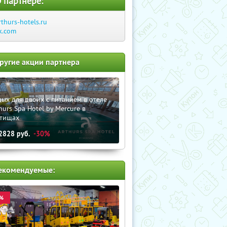
 партнере:
rthurs-hotels.ru
k.com
ругие акции партнера
ых для двоих с питанием в отеле
hurs Spa Hotel by Mercure в
тищах
2828
руб.
-30%
екомендуемые:
%