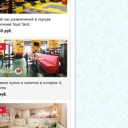
й час развлечений в городе
телей Start Skill
50
руб.
%
меню кухни и напитки в остерии iL
imo
руб.
%