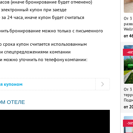
часов (иначе бронирование будет отменено)
 электронный купон при заезде
за 24 часа, иначе купон будет считаться
От 3
разв
Well
енить бронирование можно только с письменного
от
4
о срока купон считается использованным
ими спецпредложениями компании
-48
 можно уточнить по телефону компании:
ся купоном
От 3
терр
Подм
ОМ ОТЕЛЕ
от
2
-30