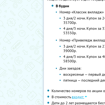
В будни
Номер «Классик вилладж»
3 дня/2 ночи. Купон за 
35700р.
4 дня/3 ночи. Купон за 
53550р.
Номер «Привеледж вилла
3 дня/2 ночи. Купон за 
39000р.
4 дня/3 ночи. Купон за 
58500р.
Дни заездов:
воскресенье — первый д
пятница — последний де
Количество номеров по акции 
В стоимость
входит:
Дети до 2 лет размещаются бес