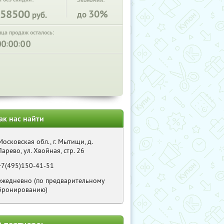
Экономия:
58500
30%
до
руб.
нца продаж осталось:
:
:
ак нас найти
Московская обл., г. Мытищи, д.
Ларево, ул. Хвойная, стр. 26
+7(495)150-41-51
ежедневно (по предварительному
бронированию)