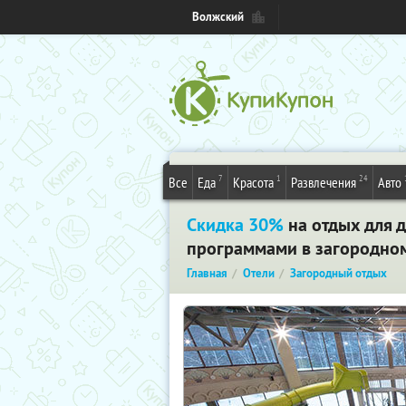
Волжский
7
1
24
Все
Еда
Красота
Развлечения
Авто
Скидка 30%
на отдых для 
программами в загородном 
Главная
Отели
Загородный отдых