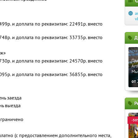
О
a
v
2499р. и доплата по реквизитам: 22491р. вместо
3748р. и доплата по реквизитам: 33735р. вместо
Д
дж»
2730р. и доплата по реквизитам: 24570р. вместо
Отд
Art
Мы
4095р. и доплата по реквизитам: 36855р. вместо
от
ень заезда
Р
нь выезда
ограничено
-50
платно (с предоставлением дополнительного места,