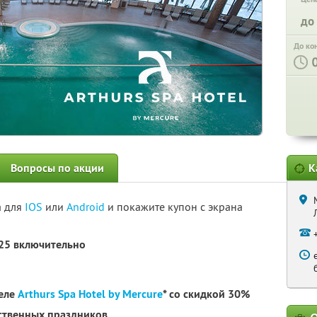
до
До ко
Вопросы по акции
К
а для
IOS
или
Android
и покажите купон с экрана
025 включительно
теле
Arthurs Spa Hotel by Mercure
* со скидкой 30%
рственных праздников