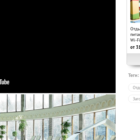
Отды
пита
Wi-F
от
3
Теги:
Отд
Заг