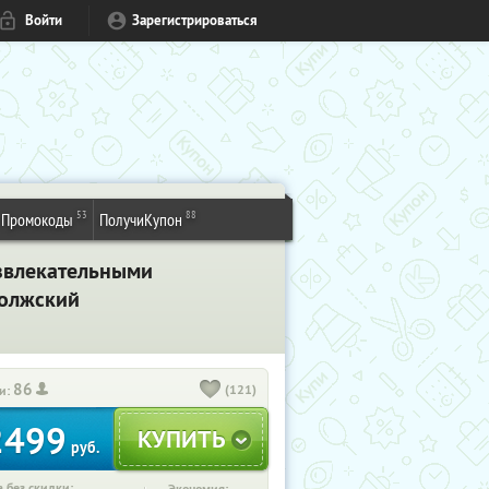
Войти
Зарегистрироваться
53
88
Промокоды
ПолучиКупон
азвлекательными
Волжский
86
(121)
и:
2499
руб.
 без скидки: