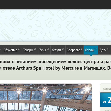
1
31
26
13
14
1
17
6
Обучение
Товары
Туры
Услуги
Здоровье
Отели
Дети
двоих с питанием, посещением велнес-центра и р
отеле Arthurs Spa Hotel by Mercure в Мытищах. 
Купил
от
Цена